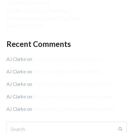
The Train is A Coming!
Crafting The Perfect Blueprints
Accommodating a Crane in Big Cities
A New Toy On Site
Recent Comments
AJ Clarke
on
Understanding Structural Integrity
AJ Clarke
on
Understanding Structural Integrity
AJ Clarke
on
The Growth of the Construction Industry
AJ Clarke
on
The Growth of the Construction Industry
AJ Clarke
on
The Growth of the Construction Industry
Search
Submi