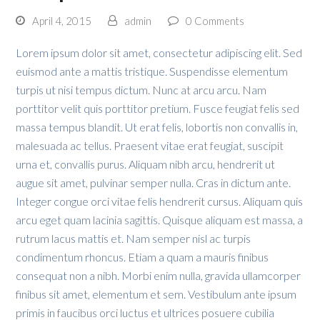
April 4, 2015
admin
0 Comments
Lorem ipsum dolor sit amet, consectetur adipiscing elit. Sed
euismod ante a mattis tristique. Suspendisse elementum
turpis ut nisi tempus dictum. Nunc at arcu arcu. Nam
porttitor velit quis porttitor pretium. Fusce feugiat felis sed
massa tempus blandit. Ut erat felis, lobortis non convallis in,
malesuada ac tellus. Praesent vitae erat feugiat, suscipit
urna et, convallis purus. Aliquam nibh arcu, hendrerit ut
augue sit amet, pulvinar semper nulla. Cras in dictum ante.
Integer congue orci vitae felis hendrerit cursus. Aliquam quis
arcu eget quam lacinia sagittis. Quisque aliquam est massa, a
rutrum lacus mattis et. Nam semper nisl ac turpis
condimentum rhoncus. Etiam a quam a mauris finibus
consequat non a nibh. Morbi enim nulla, gravida ullamcorper
finibus sit amet, elementum et sem. Vestibulum ante ipsum
primis in faucibus orci luctus et ultrices posuere cubilia