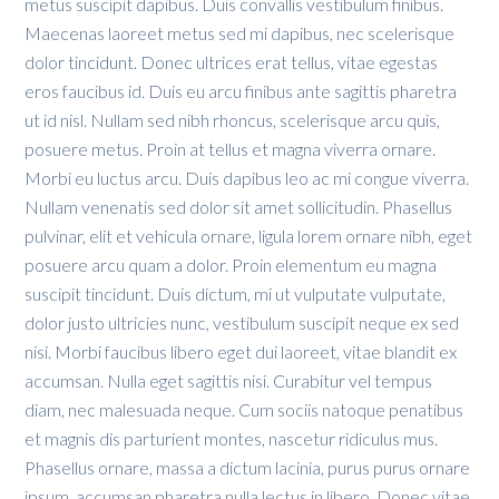
metus suscipit dapibus. Duis convallis vestibulum finibus.
Maecenas laoreet metus sed mi dapibus, nec scelerisque
dolor tincidunt. Donec ultrices erat tellus, vitae egestas
eros faucibus id. Duis eu arcu finibus ante sagittis pharetra
ut id nisl. Nullam sed nibh rhoncus, scelerisque arcu quis,
posuere metus. Proin at tellus et magna viverra ornare.
Morbi eu luctus arcu. Duis dapibus leo ac mi congue viverra.
Nullam venenatis sed dolor sit amet sollicitudin. Phasellus
pulvinar, elit et vehicula ornare, ligula lorem ornare nibh, eget
posuere arcu quam a dolor. Proin elementum eu magna
suscipit tincidunt. Duis dictum, mi ut vulputate vulputate,
dolor justo ultricies nunc, vestibulum suscipit neque ex sed
nisi. Morbi faucibus libero eget dui laoreet, vitae blandit ex
accumsan. Nulla eget sagittis nisi. Curabitur vel tempus
diam, nec malesuada neque. Cum sociis natoque penatibus
et magnis dis parturient montes, nascetur ridiculus mus.
Phasellus ornare, massa a dictum lacinia, purus purus ornare
ipsum, accumsan pharetra nulla lectus in libero. Donec vitae