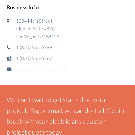
Business Info
1234 Main Street
Floor 5, Suite #678
Las Vegas, NV 89123
1 (800) 555-6789
1 (800) 555-6787
dummy@wpexplorer.com
We can't wait to get started on your
project! Big or small, we can do it all. Get in
touch with our electricians a custom
project quote today!