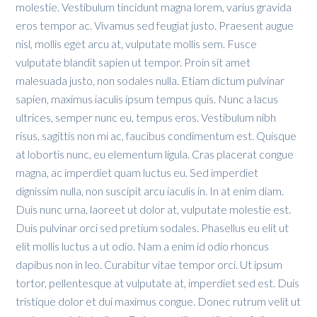
molestie. Vestibulum tincidunt magna lorem, varius gravida
eros tempor ac. Vivamus sed feugiat justo. Praesent augue
nisl, mollis eget arcu at, vulputate mollis sem. Fusce
vulputate blandit sapien ut tempor. Proin sit amet
malesuada justo, non sodales nulla. Etiam dictum pulvinar
sapien, maximus iaculis ipsum tempus quis. Nunc a lacus
ultrices, semper nunc eu, tempus eros. Vestibulum nibh
risus, sagittis non mi ac, faucibus condimentum est. Quisque
at lobortis nunc, eu elementum ligula. Cras placerat congue
magna, ac imperdiet quam luctus eu. Sed imperdiet
dignissim nulla, non suscipit arcu iaculis in. In at enim diam.
Duis nunc urna, laoreet ut dolor at, vulputate molestie est.
Duis pulvinar orci sed pretium sodales. Phasellus eu elit ut
elit mollis luctus a ut odio. Nam a enim id odio rhoncus
dapibus non in leo. Curabitur vitae tempor orci. Ut ipsum
tortor, pellentesque at vulputate at, imperdiet sed est. Duis
tristique dolor et dui maximus congue. Donec rutrum velit ut