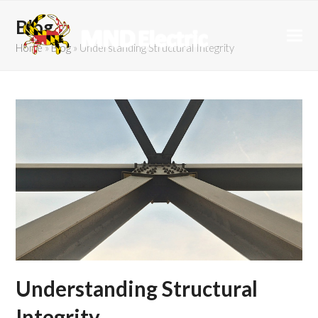
Blog
Home
»
Blog
»
Understanding Structural Integrity
Understanding Structural
Integrity