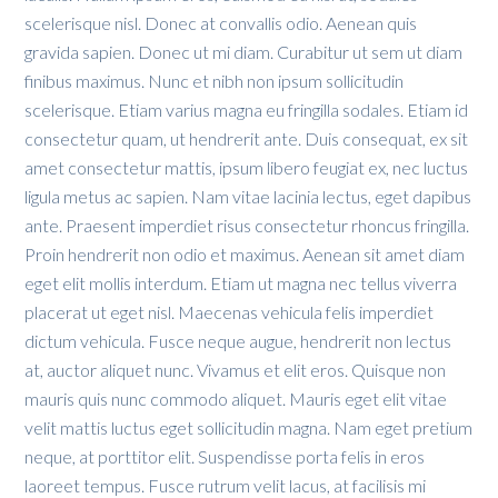
scelerisque nisl. Donec at convallis odio. Aenean quis
gravida sapien. Donec ut mi diam. Curabitur ut sem ut diam
finibus maximus. Nunc et nibh non ipsum sollicitudin
scelerisque. Etiam varius magna eu fringilla sodales. Etiam id
consectetur quam, ut hendrerit ante. Duis consequat, ex sit
amet consectetur mattis, ipsum libero feugiat ex, nec luctus
ligula metus ac sapien. Nam vitae lacinia lectus, eget dapibus
ante. Praesent imperdiet risus consectetur rhoncus fringilla.
Proin hendrerit non odio et maximus. Aenean sit amet diam
eget elit mollis interdum. Etiam ut magna nec tellus viverra
placerat ut eget nisl. Maecenas vehicula felis imperdiet
dictum vehicula. Fusce neque augue, hendrerit non lectus
at, auctor aliquet nunc. Vivamus et elit eros. Quisque non
mauris quis nunc commodo aliquet. Mauris eget elit vitae
velit mattis luctus eget sollicitudin magna. Nam eget pretium
neque, at porttitor elit. Suspendisse porta felis in eros
laoreet tempus. Fusce rutrum velit lacus, at facilisis mi