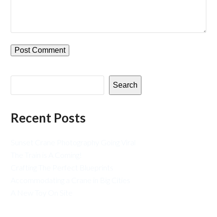
Search
Recent Posts
Sunset Crane Photography Going Viral
The Train is A Coming!
Crafting The Perfect Blueprints
Accommodating a Crane in Big Cities
A New Toy On Site