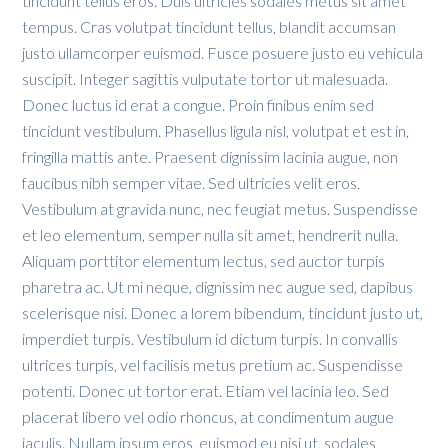
tincidunt tellus eros. Duis ultricies sodales metus sit amet
tempus. Cras volutpat tincidunt tellus, blandit accumsan
justo ullamcorper euismod. Fusce posuere justo eu vehicula
suscipit. Integer sagittis vulputate tortor ut malesuada.
Donec luctus id erat a congue. Proin finibus enim sed
tincidunt vestibulum. Phasellus ligula nisl, volutpat et est in,
fringilla mattis ante. Praesent dignissim lacinia augue, non
faucibus nibh semper vitae. Sed ultricies velit eros.
Vestibulum at gravida nunc, nec feugiat metus. Suspendisse
et leo elementum, semper nulla sit amet, hendrerit nulla.
Aliquam porttitor elementum lectus, sed auctor turpis
pharetra ac. Ut mi neque, dignissim nec augue sed, dapibus
scelerisque nisi. Donec a lorem bibendum, tincidunt justo ut,
imperdiet turpis. Vestibulum id dictum turpis. In convallis
ultrices turpis, vel facilisis metus pretium ac. Suspendisse
potenti. Donec ut tortor erat. Etiam vel lacinia leo. Sed
placerat libero vel odio rhoncus, at condimentum augue
iaculis. Nullam ipsum eros, euismod eu nisi ut, sodales